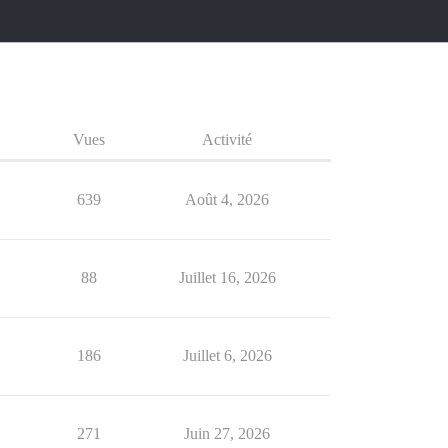
Vues
Activité
639
Août 4, 2026
88
Juillet 16, 2026
186
Juillet 6, 2026
271
Juin 27, 2026