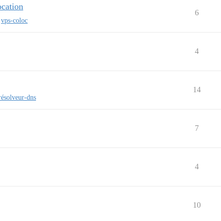
ocation
6
,
vps-coloc
4
14
résolveur-dns
7
4
10