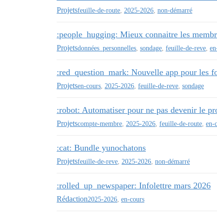
Projets
feuille-de-route
,
2025-2026
,
non-démarré
:people_hugging: Mieux connaitre les mem
Projets
données_personnelles
,
sondage
,
feuille-de-reve
,
en
:red_question_mark: Nouvelle app pour les f
Projets
en-cours
,
2025-2026
,
feuille-de-reve
,
sondage
:robot: Automatiser pour ne pas devenir le p
Projets
compte-membre
,
2025-2026
,
feuille-de-route
,
en-
:cat: Bundle yunochatons
Projets
feuille-de-reve
,
2025-2026
,
non-démarré
:rolled_up_newspaper: Infolettre mars 2026
Rédaction
2025-2026
,
en-cours