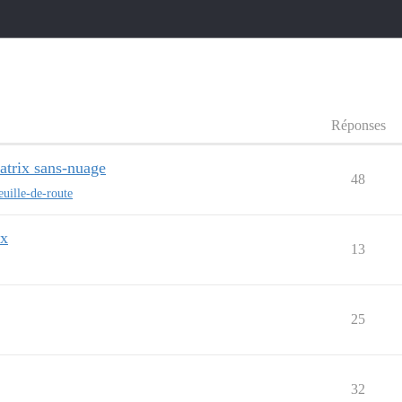
Réponses
trix sans-nuage
48
euille-de-route
ux
13
25
32