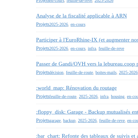
Projets
en-cours
,
feuille-de-reve
,
2025-2026
Analyse de la fiscalité applicable à ARN
Projets
2025-2026
,
en-cours
Participer à l'EuroRhine-IX (et augmenter nos 
Projets
2025-2026
,
en-cours
,
infra
,
feuille-de-reve
Passer de Gandi/OVH vers la lebureau.coop
Projets
décision
,
feuille-de-route
,
boites-mails
,
2025-2026
:world_map: Rénovation du routage
Projets
feuille-de-route
,
2025-2026
,
infra
,
housing
,
en-cou
:floppy_disk: Garage - Backup mutualisés en
Projets
garage
,
backup
,
2025-2026
,
feuille-de-reve
,
en-co
:bar_chart: Refonte des tableaux de suivis et 