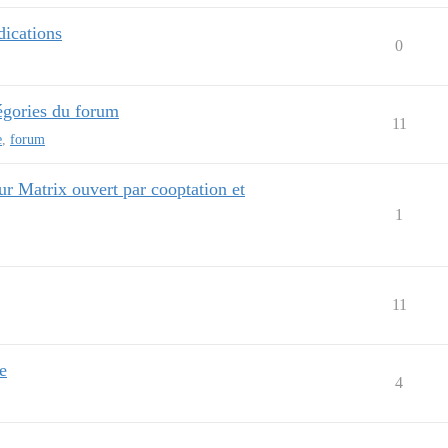
dications
0
égories du forum
11
e
,
forum
ur Matrix ouvert par cooptation et
1
11
e
4