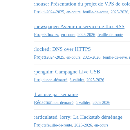
:house: Présentation du projet de VPS de col
Projets
2024-2025
,
en-cours
,
feuille-de-route
,
2025-2026
:newspaper: Avenir du service de flux RSS
Projets
flux-rss
,
en-cours
,
2025-2026
,
feuille-de-route
:locked: DNS over HTTPS
Projets
2024-2025
,
en-cours
,
2025-2026
,
feuille-de-reve
,
:penguin: Campagne Live USB
Projets
non-démarré
,
à-valider
,
2025-2026
1 astuce par semaine
Rédaction
non-démarré
,
à-valider
,
2025-2026
:articulated_lorry: La Hackstub déménage
Projets
feuille-de-route
,
2025-2026
,
en-cours