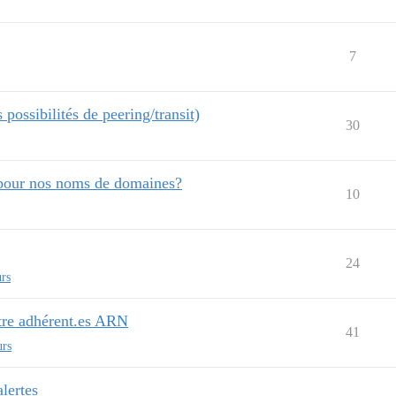
7
possibilités de peering/transit)
30
 pour nos noms de domaines?
10
24
rs
tre adhérent.es ARN
41
urs
alertes