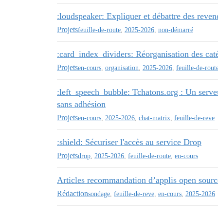
:loudspeaker: Expliquer et débattre des reven
Projets
feuille-de-route
,
2025-2026
,
non-démarré
:card_index_dividers: Réorganisation des cat
Projets
en-cours
,
organisation
,
2025-2026
,
feuille-de-rout
:left_speech_bubble: Tchatons.org : Un serve
sans adhésion
Projets
en-cours
,
2025-2026
,
chat-matrix
,
feuille-de-reve
:shield: Sécuriser l'accès au service Drop
Projets
drop
,
2025-2026
,
feuille-de-route
,
en-cours
Articles recommandation d’applis open sourc
Rédaction
sondage
,
feuille-de-reve
,
en-cours
,
2025-2026