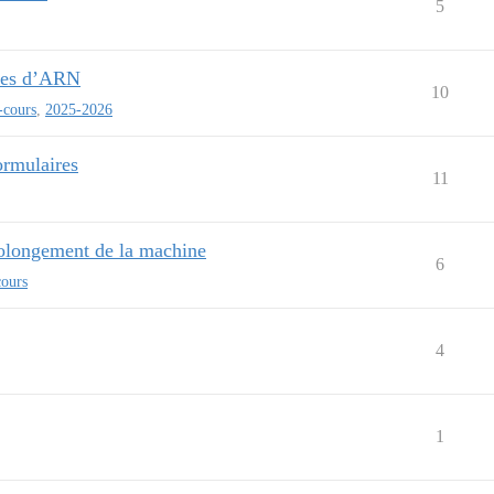
5
bres d’ARN
10
-cours
,
2025-2026
ormulaires
11
rolongement de la machine
6
cours
4
1