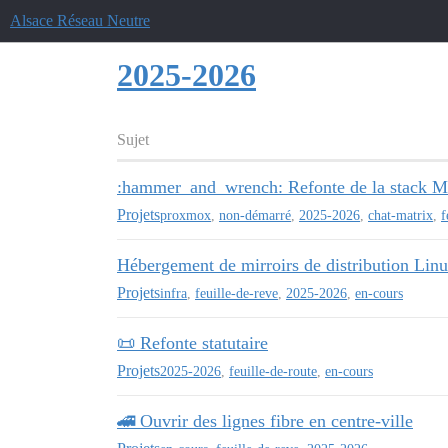
Alsace Réseau Neutre
2025-2026
Sujet
:hammer_and_wrench: Refonte de la stack Ma
Projets
proxmox
,
non-démarré
,
2025-2026
,
chat-matrix
,
f
Hébergement de mirroirs de distribution Lin
Projets
infra
,
feuille-de-reve
,
2025-2026
,
en-cours
📜 Refonte statutaire
Projets
2025-2026
,
feuille-de-route
,
en-cours
🚄 Ouvrir des lignes fibre en centre-ville