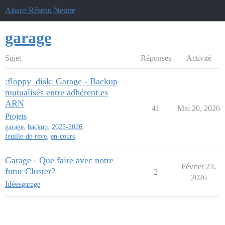
Alsace Réseau Neutre
garage
Sujet
Réponses
Activité
:floppy_disk: Garage - Backup
mutualisés entre adhérent.es
ARN
41
Mai 20, 2026
Projets
garage
,
backup
,
2025-2026
,
feuille-de-reve
,
en-cours
Garage - Que faire avec notre
Février 23,
futur Cluster?
2
2026
Idées
garage