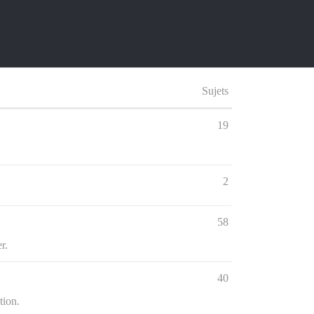
Sujets
19
2
58
r.
40
tion.