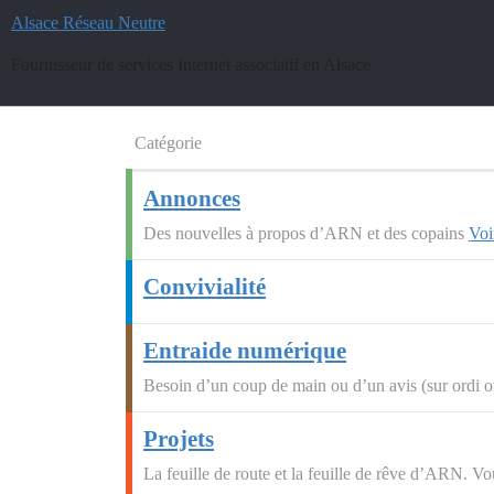
Alsace Réseau Neutre
Fournisseur de services Internet associatif en Alsace
Catégorie
Annonces
Des nouvelles à propos d’ARN et des copains
Voi
Convivialité
Entraide numérique
Besoin d’un coup de main ou d’un avis (sur ordi ou
Projets
La feuille de route et la feuille de rêve d’ARN. Vou