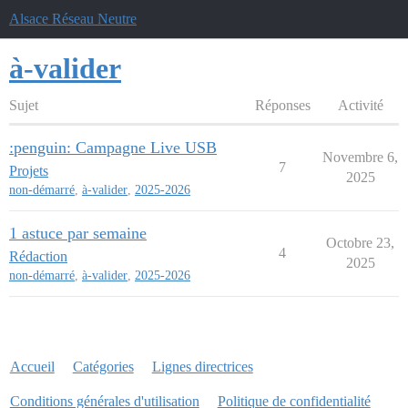
Alsace Réseau Neutre
à-valider
Sujet
Réponses
Activité
:penguin: Campagne Live USB
Novembre 6,
7
Projets
2025
non-démarré
,
à-valider
,
2025-2026
1 astuce par semaine
Octobre 23,
4
Rédaction
2025
non-démarré
,
à-valider
,
2025-2026
Accueil
Catégories
Lignes directrices
Conditions générales d'utilisation
Politique de confidentialité