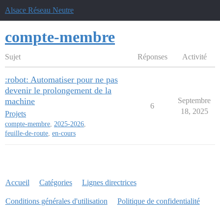
Alsace Réseau Neutre
compte-membre
Sujet
Réponses
Activité
:robot: Automatiser pour ne pas
devenir le prolongement de la
machine
Septembre
6
18, 2025
Projets
compte-membre
,
2025-2026
,
feuille-de-route
,
en-cours
Accueil
Catégories
Lignes directrices
Conditions générales d'utilisation
Politique de confidentialité