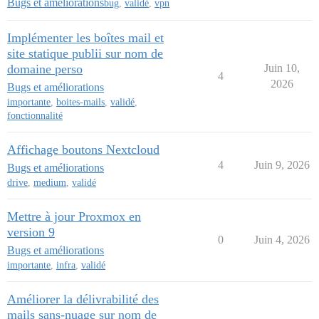
Bugs et améliorations
bug
,
validé
,
vpn
Implémenter les boîtes mail et
site statique publii sur nom de
domaine perso
Juin 10,
4
2026
Bugs et améliorations
importante
,
boites-mails
,
validé
,
fonctionnalité
Affichage boutons Nextcloud
4
Juin 9, 2026
Bugs et améliorations
drive
,
medium
,
validé
Mettre à jour Proxmox en
version 9
0
Juin 4, 2026
Bugs et améliorations
importante
,
infra
,
validé
Améliorer la délivrabilité des
mails sans-nuage sur nom de