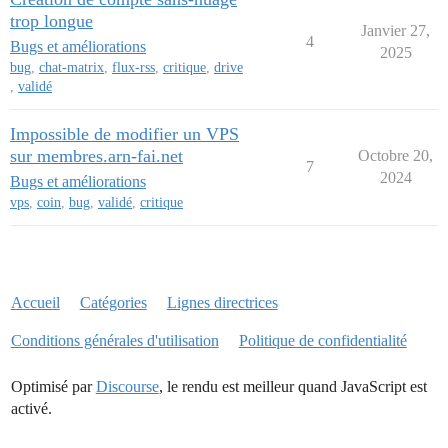
trop longue
Janvier 27,
4
Bugs et améliorations
2025
bug
,
chat-matrix
,
flux-rss
,
critique
,
drive
,
validé
Impossible de modifier un VPS
sur membres.arn-fai.net
Octobre 20,
7
2024
Bugs et améliorations
vps
,
coin
,
bug
,
validé
,
critique
Accueil
Catégories
Lignes directrices
Conditions générales d'utilisation
Politique de confidentialité
Optimisé par
Discourse
, le rendu est meilleur quand JavaScript est
activé.