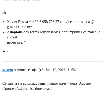
ok
Xavier Rasata** +33 6 958 736 27 x a v i e r . r a s a t a @
g m a i l . c o m*
A
doptons des gestes responsables
, **n’imprimez ce mail que
si c’est
nécessaire. *
···
system
A fermé ce sujet ()
6
Juin 10, 2026, 11:56
Ce sujet a été automatiquement fermé après 7 jours. Aucune
réponse n’est permise dorénavant.