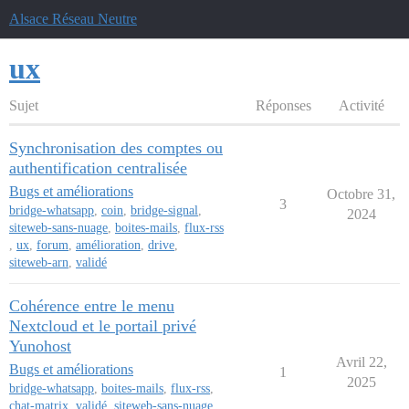
Alsace Réseau Neutre
ux
Sujet
Réponses
Activité
Synchronisation des comptes ou
authentification centralisée
Bugs et améliorations
Octobre 31,
3
bridge-whatsapp
,
coin
,
bridge-signal
,
2024
siteweb-sans-nuage
,
boites-mails
,
flux-rss
,
ux
,
forum
,
amélioration
,
drive
,
siteweb-arn
,
validé
Cohérence entre le menu
Nextcloud et le portail privé
Yunohost
Avril 22,
Bugs et améliorations
1
2025
bridge-whatsapp
,
boites-mails
,
flux-rss
,
chat-matrix
,
validé
,
siteweb-sans-nuage
,