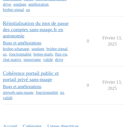
drive
,
sondage
,
amélioration
,
bridge-signal
,
ux
Réinitialisation du mot de passe
des comptes sans-nuage.fr en
autonomie
Février 13,
0
Bugs et améliorations
2025
bridge-whatsapp
,
sondage
,
bridge-signal
,
ux
,
fonctionnalité
,
boites-mails
,
flux-rss
,
chat-matrix
,
importante
,
validé
,
drive
Cohérence portail public et
portail privé sans-nuage
Février 13,
0
Bugs et améliorations
2025
siteweb-sans-nuage
,
fonctionnalité
,
ux
,
validé
Accueil
Catégories
Lignes directrices