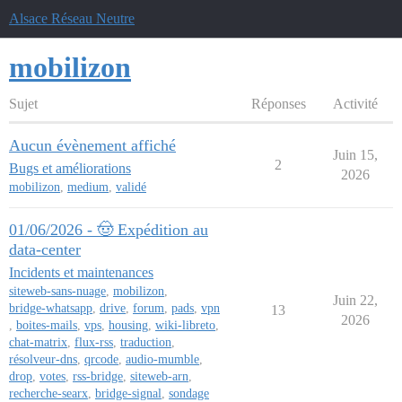
Alsace Réseau Neutre
mobilizon
Sujet
Réponses
Activité
Aucun évènement affiché
Juin 15,
2
Bugs et améliorations
2026
mobilizon
,
medium
,
validé
01/06/2026 - 🤠 Expédition au
data-center
Incidents et maintenances
siteweb-sans-nuage
,
mobilizon
,
Juin 22,
bridge-whatsapp
,
drive
,
forum
,
pads
,
vpn
13
2026
,
boites-mails
,
vps
,
housing
,
wiki-libreto
,
chat-matrix
,
flux-rss
,
traduction
,
résolveur-dns
,
qrcode
,
audio-mumble
,
drop
,
votes
,
rss-bridge
,
siteweb-arn
,
recherche-searx
,
bridge-signal
,
sondage