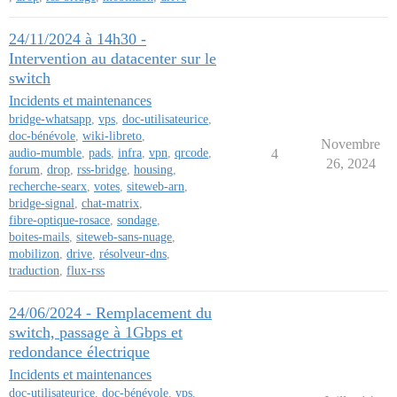
24/11/2024 à 14h30 -
Intervention au datacenter sur le
switch
Incidents et maintenances
bridge-whatsapp
,
vps
,
doc-utilisateurice
,
doc-bénévole
,
wiki-libreto
,
Novembre
audio-mumble
,
pads
,
infra
,
vpn
,
qrcode
,
4
26, 2024
forum
,
drop
,
rss-bridge
,
housing
,
recherche-searx
,
votes
,
siteweb-arn
,
bridge-signal
,
chat-matrix
,
fibre-optique-rosace
,
sondage
,
boites-mails
,
siteweb-sans-nuage
,
mobilizon
,
drive
,
résolveur-dns
,
traduction
,
flux-rss
24/06/2024 - Remplacement du
switch, passage à 1Gbps et
redondance électrique
Incidents et maintenances
doc-utilisateurice
,
doc-bénévole
,
vps
,