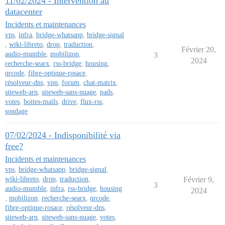
11/02/2024 - Intervention au
datacenter
Incidents et maintenances
vps
,
infra
,
bridge-whatsapp
,
bridge-signal
,
wiki-libreto
,
drop
,
traduction
,
Février 20,
audio-mumble
,
mobilizon
,
3
2024
recherche-searx
,
rss-bridge
,
housing
,
qrcode
,
fibre-optique-rosace
,
résolveur-dns
,
vpn
,
forum
,
chat-matrix
,
siteweb-arn
,
siteweb-sans-nuage
,
pads
,
votes
,
boites-mails
,
drive
,
flux-rss
,
sondage
07/02/2024 - Indisponibilité via
free?
Incidents et maintenances
vps
,
bridge-whatsapp
,
bridge-signal
,
wiki-libreto
,
drop
,
traduction
,
Février 9,
3
audio-mumble
,
infra
,
rss-bridge
,
housing
2024
,
mobilizon
,
recherche-searx
,
qrcode
,
fibre-optique-rosace
,
résolveur-dns
,
siteweb-arn
,
siteweb-sans-nuage
,
votes
,