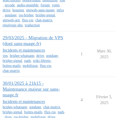
wiki-libreto
,
boites-mails
,
mobilizon
,
vpn
,
qrcode
,
audio-mumble
,
forum
,
votes
,
drive
,
housing
,
siteweb-sans-nuage
,
infra
,
sondage
,
rss-bridge
,
bridge-signal
,
siteweb-arn
,
flux-rss
,
chat-matrix
,
résolveur-dns
,
traduction
29/03/2025 - Migration de VPS
(dont sans-nuage.fr)
Incidents et maintenances
Mars 30,
1
vps
,
bridge-whatsapp
,
drive
,
sondage
,
2025
bridge-signal
,
pads
,
wiki-libreto
,
boites-mails
,
mobilizon
,
flux-rss
,
chat-matrix
30/01/2025 à 21h15 -
Maintenance majeur sur sans-
nuage.fr
Février 5,
4
Incidents et maintenances
2025
bridge-whatsapp
,
sondage
,
chat-matrix
,
bridge-signal
,
boites-mails
,
flux-rss
,
pads
,
drop
,
rss-bridge
,
mobilizon
,
drive