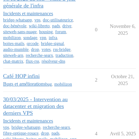
générale de l'infra
Incidents et maintenances
bridge-whatsapp
,
vps
,
doc-utilisateurice
,
doc-bénévole
,
wiki-libreto
,
pads
,
drive
,
Novembre 6,
0
siteweb-sans-nuage
,
housing
,
forum
,
2025
mobilizon
,
sondage
,
vpn
,
infra
,
boites-mails
,
qrcode
,
bridge-signal
,
audio-mumble
,
drop
,
votes
,
rss-bridge
,
siteweb-arn
,
recherche-searx
,
traduction
,
chat-matrix
,
flux-rss
,
résolveur-dns
Café HOP infini
Octobre 21,
2
2025
Bugs et améliorations
bug
,
mobilizon
30/03/2025 - Intervention au
datacenter et migration des
derniers VPS
Incidents et maintenances
vps
,
bridge-whatsapp
,
recherche-searx
,
fibre-optique-rosace
,
drop
,
pads
,
4
Avril 5, 2025