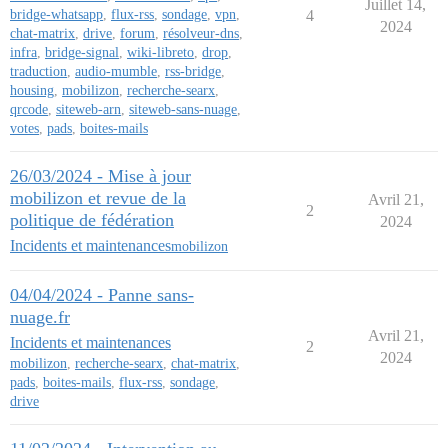
Juillet 14,
bridge-whatsapp
,
flux-rss
,
sondage
,
vpn
,
4
2024
chat-matrix
,
drive
,
forum
,
résolveur-dns
,
infra
,
bridge-signal
,
wiki-libreto
,
drop
,
traduction
,
audio-mumble
,
rss-bridge
,
housing
,
mobilizon
,
recherche-searx
,
qrcode
,
siteweb-arn
,
siteweb-sans-nuage
,
votes
,
pads
,
boites-mails
26/03/2024 - Mise à jour
mobilizon et revue de la
Avril 21,
2
politique de fédération
2024
Incidents et maintenances
mobilizon
04/04/2024 - Panne sans-
nuage.fr
Avril 21,
Incidents et maintenances
2
2024
mobilizon
,
recherche-searx
,
chat-matrix
,
pads
,
boites-mails
,
flux-rss
,
sondage
,
drive