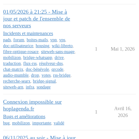
01/05/2026 à 21:25 - Mise à
jour et patch de l'ensemble de
nos serveurs
Incidents et maintenances
pads
,
forum
,
boites-mails
,
vpn
,
vps
,
doc-utilisateurice
,
housing
,
wiki-libreto
,
1
Mai 1, 2026
fibre-optique-rosace
,
siteweb-sans-nuage
,
mobilizon
,
bridge-whatsapp
,
drive
,
traduction
,
flux-rss
,
résolveur-dns
,
chat-matrix
,
doc-bénévole
,
qrcode
,
audio-mumble
,
drop
,
votes
,
rss-bridge
,
recherche-searx
,
bridge-signal
,
siteweb-arn
,
infra
,
sondage
Connexion impossible sur
hoplagenda.fr
Avril 16,
1
2026
Bugs et améliorations
bug
,
mobilizon
,
importante
,
validé
06/11/2025 au soir - Mise à jour