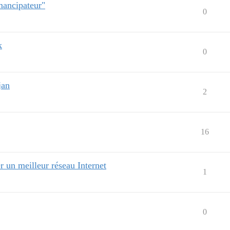
mancipateur"
0
k
0
jan
2
16
r un meilleur réseau Internet
1
0