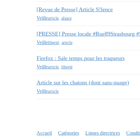
[Revue de Presse] Article S!lence
Veille
article
,
alsace
[PRESSE] Presse locale #Rue89Strasbourg 
Veille
liberté
,
article
Firefox : Sale temps pour les traqueurs
Veille
article
,
liberté
Article sur les chatons (dont sans-nuage)
Veille
article
Accueil
Catégories
Lignes directrices
Conditi