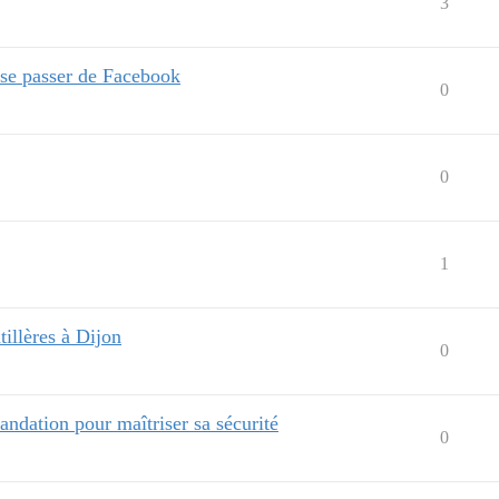
3
 se passer de Facebook
0
0
1
tillères à Dijon
0
ndation pour maîtriser sa sécurité
0