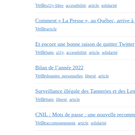
Veille
a11y-libre
,
accessibilité
,
article
,
solidarité
Comment « La Presse », au Québec, arrive à
Veille
article
Et encore une bonne raison de quitter Twitter
Veille
lutte
,
a11y
,
accessibilité
,
article
,
solidarité
Bilan de l’année 2022
Veille
données_personnelles
,
liberté
,
article
Surveillance illégale des Tanneries et des Len
Veille
lutte
,
liberté
,
article
CNIL : Mots de passe : une nouvelle recomma
Veille
accompagnement
,
article
,
solidarité