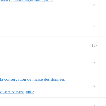
0
0
137
7
 la conservation de masse des données
0
veillance-de-masse
,
article