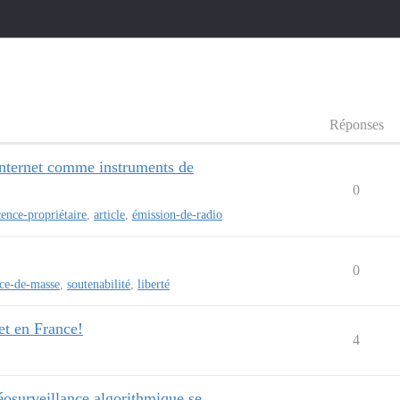
Réponses
'Internet comme instruments de
0
cence-propriétaire
,
article
,
émission-de-radio
0
nce-de-masse
,
soutenabilité
,
liberté
et en France!
4
éosurveillance algorithmique se