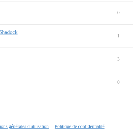
0
#Shadock
1
3
0
ons générales d'utilisation
Politique de confidentialité