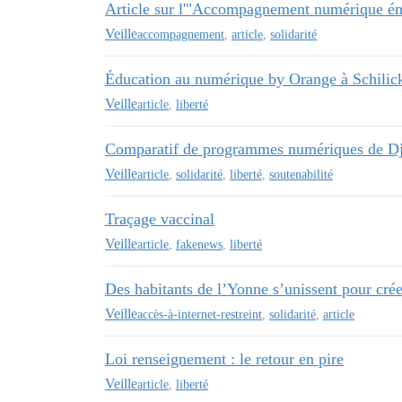
Article sur l'"Accompagnement numérique é
Veille
accompagnement
,
article
,
solidarité
Éducation au numérique by Orange à Schilic
Veille
article
,
liberté
Comparatif de programmes numériques de D
Veille
article
,
solidarité
,
liberté
,
soutenabilité
Traçage vaccinal
Veille
article
,
fakenews
,
liberté
Des habitants de l’Yonne s’unissent pour crée
Veille
accès-à-internet-restreint
,
solidarité
,
article
Loi renseignement : le retour en pire
Veille
article
,
liberté