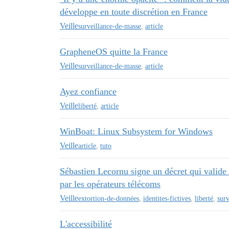
développe en toute discrétion en France
Veille
surveillance-de-masse
,
article
GrapheneOS quitte la France
Veille
surveillance-de-masse
,
article
Ayez confiance
Veille
liberté
,
article
WinBoat: Linux Subsystem for Windows
Veille
article
,
tuto
Sébastien Lecornu signe un décret qui valide
par les opérateurs télécoms
Veille
extortion-de-données
,
identites-fictives
,
liberté
,
sur
L'accessibilité