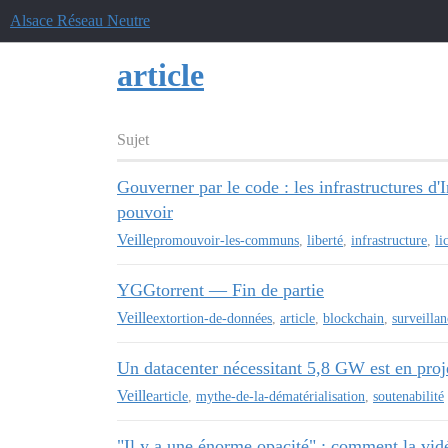
Alsace Réseau Neutre
article
Sujet
Gouverner par le code : les infrastructures d
pouvoir
Veille
promouvoir-les-communs
,
liberté
,
infrastructure
,
li
YGGtorrent — Fin de partie
Veille
extortion-de-données
,
article
,
blockchain
,
surveilla
Un datacenter nécessitant 5,8 GW est en proj
Veille
article
,
mythe-de-la-dématérialisation
,
soutenabilité
"Il y a une énorme opacité" : comment la vid