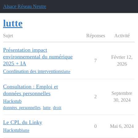
Alsace Réseau Neutre
lutte
Sujet
Réponses
Activité
Présentation impact
environnemental du numérique
Février 12,
7
2025 + IA
2026
Coordination des interventions
lutte
Consultation : Emploi et
données personnelles
Septembre
2
30, 2024
Hackstub
données_personnelles
,
lutte
,
droit
Le CPL du Linky
0
Mai 6, 2024
Hackstub
lutte