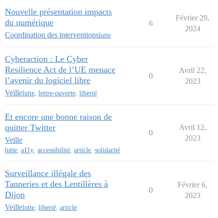
Nouvelle présentation impacts
Février 29,
du numérique
6
2024
Coordination des interventions
lutte
Cyberaction : Le Cyber
Resilience Act de l’UE menace
Avril 22,
0
l’avenir du logiciel libre
2023
Veille
lutte
,
lettre-ouverte
,
liberté
Et encore une bonne raison de
quitter Twitter
Avril 12,
0
2023
Veille
lutte
,
a11y
,
accessibilité
,
article
,
solidarité
Surveillance illégale des
Tanneries et des Lentillères à
Février 6,
0
Dijon
2023
Veille
lutte
,
liberté
,
article