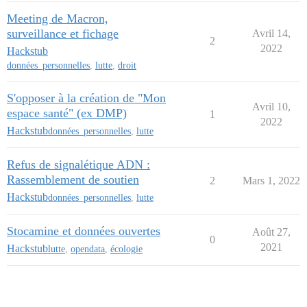
Meeting de Macron,
surveillance et fichage
Avril 14,
2
2022
Hackstub
données_personnelles
,
lutte
,
droit
S'opposer à la création de "Mon
Avril 10,
espace santé" (ex DMP)
1
2022
Hackstub
données_personnelles
,
lutte
Refus de signalétique ADN :
Rassemblement de soutien
2
Mars 1, 2022
Hackstub
données_personnelles
,
lutte
Stocamine et données ouvertes
Août 27,
0
2021
Hackstub
lutte
,
opendata
,
écologie