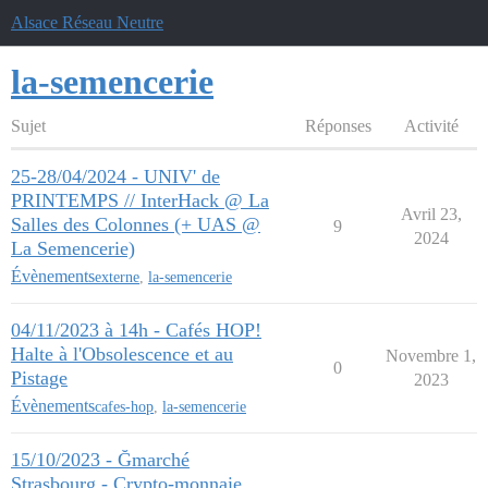
Alsace Réseau Neutre
la-semencerie
Sujet
Réponses
Activité
25-28/04/2024 - UNIV' de
PRINTEMPS // InterHack @ La
Avril 23,
Salles des Colonnes (+ UAS @
9
2024
La Semencerie)
Évènements
externe
,
la-semencerie
04/11/2023 à 14h - Cafés HOP!
Halte à l'Obsolescence et au
Novembre 1,
0
Pistage
2023
Évènements
cafes-hop
,
la-semencerie
15/10/2023 - Ğmarché
Strasbourg - Crypto-monnaie