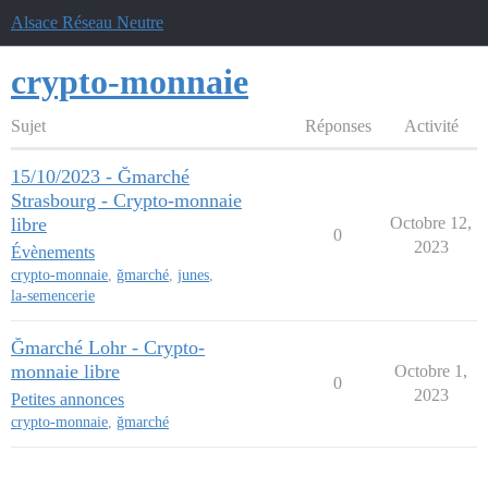
Alsace Réseau Neutre
crypto-monnaie
Sujet
Réponses
Activité
15/10/2023 - Ğmarché
Strasbourg - Crypto-monnaie
libre
Octobre 12,
0
2023
Évènements
crypto-monnaie
,
ğmarché
,
junes
,
la-semencerie
Ğmarché Lohr - Crypto-
monnaie libre
Octobre 1,
0
2023
Petites annonces
crypto-monnaie
,
ğmarché