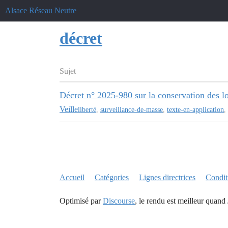
Alsace Réseau Neutre
décret
Sujet
Décret n° 2025-980 sur la conservation des l
Veille
liberté
,
surveillance-de-masse
,
texte-en-application
,
Accueil
Catégories
Lignes directrices
Conditi
Optimisé par
Discourse
, le rendu est meilleur quand 