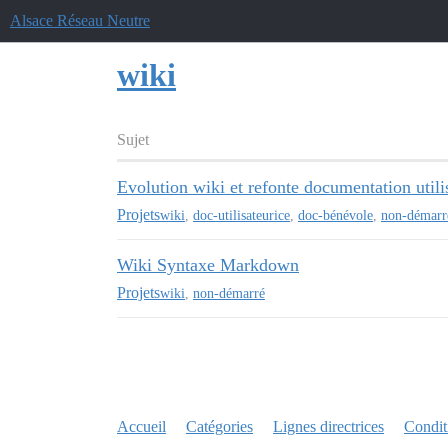
Alsace Réseau Neutre
wiki
Sujet
Evolution wiki et refonte documentation utili
Projets
wiki
,
doc-utilisateurice
,
doc-bénévole
,
non-démarr
Wiki Syntaxe Markdown
Projets
wiki
,
non-démarré
Accueil
Catégories
Lignes directrices
Conditi