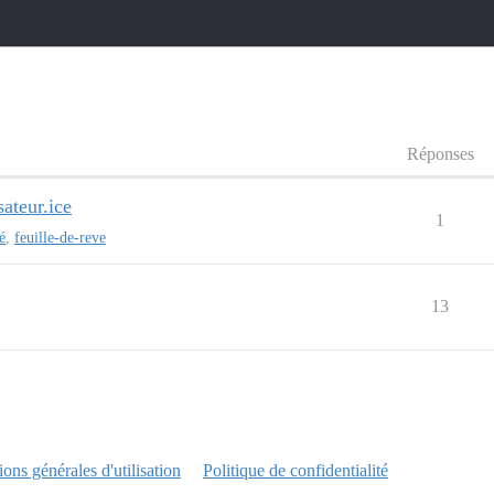
Réponses
sateur.ice
1
é
,
feuille-de-reve
13
ons générales d'utilisation
Politique de confidentialité