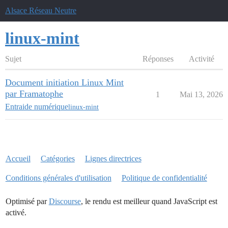
Alsace Réseau Neutre
linux-mint
Sujet
Réponses
Activité
Document initiation Linux Mint
par Framatophe
1
Mai 13, 2026
Entraide numérique
linux-mint
Accueil
Catégories
Lignes directrices
Conditions générales d'utilisation
Politique de confidentialité
Optimisé par
Discourse
, le rendu est meilleur quand JavaScript est
activé.