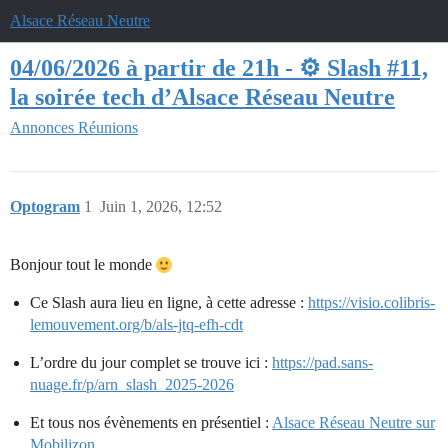
Alsace Réseau Neutre
04/06/2026 à partir de 21h - ⚙️ Slash #11,
la soirée tech d’Alsace Réseau Neutre
Annonces
Réunions
Optogram
1
Juin 1, 2026, 12:52
Bonjour tout le monde
Ce Slash aura lieu en ligne, à cette adresse :
https://visio.colibris-
lemouvement.org/b/als-jtq-efh-cdt
L’ordre du jour complet se trouve ici :
https://pad.sans-
nuage.fr/p/arn_slash_2025-2026
Et tous nos évènements en présentiel :
Alsace Réseau Neutre sur
Mobilizon