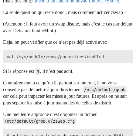
(mais très long)
article d’un auteur du noyau Linux à ce sujet
.
La seule question qui reste donc : mais comment activer zswap ?
(Attention : il faut avoir un swap disque, mais c’est le cas par défaut
avec Debian/Ubuntu/Mint.)
Déjà, on peut vérifier que ce n’est pas déjà activé avec
Si la réponse est
N
, il n’est pas actif.
Contrairement, à ce qu’on lit partout sur internet, je ne vous
conseille pas de mettre à jour directement
/etc/default/grub
car cela peut impacter les mises à jour futures. Et après on ne sait
plus séparer les mise à jour manuelles de celles de distrib.
Une meilleure approche c’est d’ajouter un fichier
/etc/default/grub.d/zswap.cfg
# activer zswap (cache de swap compressé en RAM)
