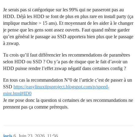
Je serais pas si catégorique sur les 99% qui ne passeront pas au
HDD. Déjà les HDD se font de plus en plus rare en install party (ça
implique machine > 15 ans). Et moyennant de les aider à le changer
je pense que les gens sont assez ouverts. Faut quand même garder
qu’en général le passage au SSD apportera bien plus que le passage
à zswap.
Tu crois qu’il faut différencier les recommendations de paramètres
selon HDD ou SSD ? Ou y’a pas de risque que le fait d’avoir un
HDD puisse rendre l’effet zswap négatif dans certaines config ?
En tous cas la recommandation N°0 de l’article c’est de passer à un
SSD
https://easylinuxtipsproject.blogspot.com/p/speed-
mint.html#ID0
Je me pose donc la question si certaines de ses recommandations ne
prennent pas ça comme prérequis.
joris
6
Juin 23, 2026, 11:56