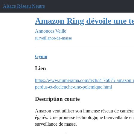
Alsace Réseau Neutre
Amazon Ring dévoile une te
Annonces
Veille
surveillance-de-masse
Gyom
Lien
https://www.numerama.com/tech/2176075-amazon-rin
perdus-et-declenche-une-polemique.html
Description courte
Amazon veut utiliser son immense réseau de caméras
égarés. Une prouesse technologique bienveillante en 
surveillance de masse.