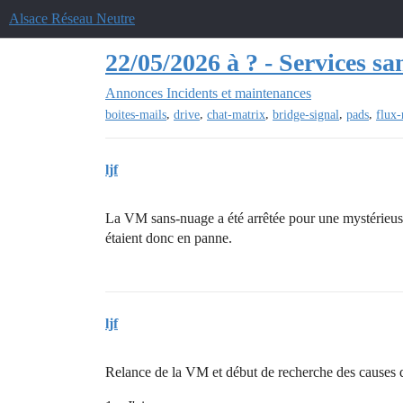
Alsace Réseau Neutre
22/05/2026 à ? - Services sa
Annonces
Incidents et maintenances
,
,
,
,
,
boites-mails
drive
chat-matrix
bridge-signal
pads
flux-
ljf
La VM sans-nuage a été arrêtée pour une mystérieus
étaient donc en panne.
ljf
Relance de la VM et début de recherche des causes de